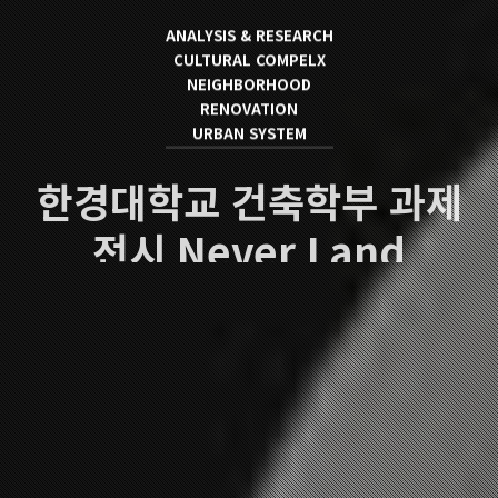
ANALYSIS & RESEARCH
CULTURAL COMPELX
NEIGHBORHOOD
RENOVATION
URBAN SYSTEM
한경대학교 건축학부 과제
전시 Never Land
이 수