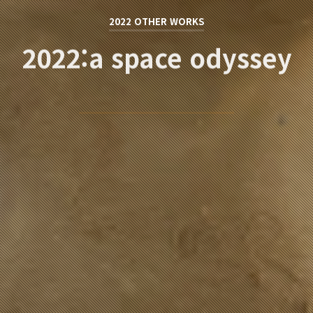
2022 OTHER WORKS
2022:a space odyssey
박상원 / PARK SANG WON