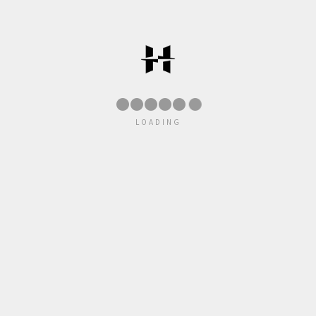
●
●
●
●
LOADING