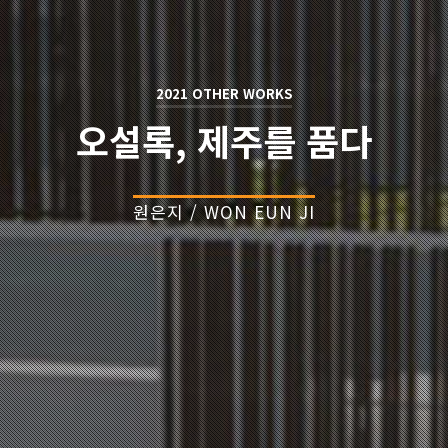
2021 OTHER WORKS
오설록, 제주를 품다
원은지 / WON EUN JI