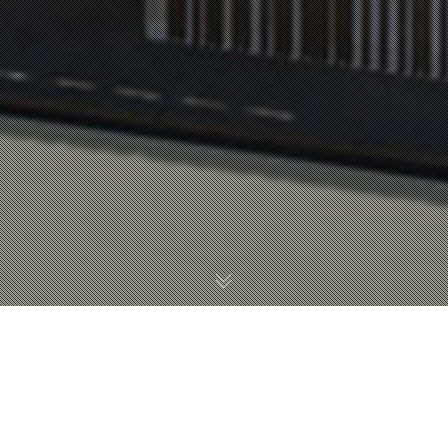
오설록, 제주를 품다
원은지 / WON EUN JI