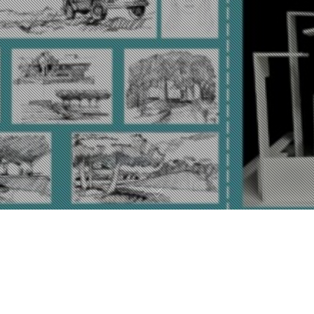
그라데이션
원진/Won Jin