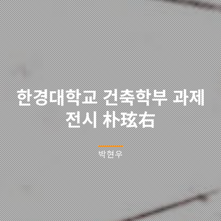
한경대학교 건축학부 과제
전시 朴玹右
박현우